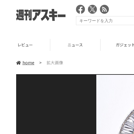
レビュー
ニュース
ガジェッ
home
>
拡大画像