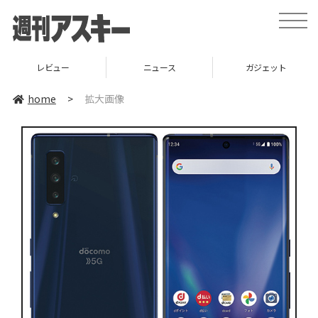
toggle
naviga
レビュー
ニュース
ガジェット
home
>
拡大画像