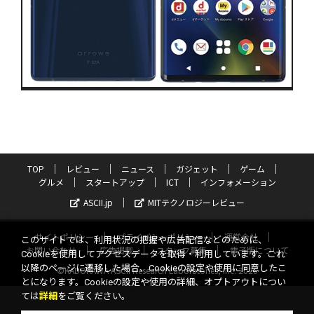
TOP
レビュー
ニュース
ガジェット
ゲーム
グルメ
スタートアップ
ICT
インフォメーション
ASCII.jp
MITテクノロジーレビュー
サイトポリシー
プライバシーポリシー
運営会社
このサイトでは、利用状況の把握や広告配信などのために、
お問い合わせ
広告掲載
スタッフ募集
電子版について
Cookieを使用してアクセスデータを取得・利用しています。これ
以降のページに遷移した場合、Cookieの設定や使用に同意したこ
©KADOKAWA ASCII Research Laboratories, Inc. 2026
とになります。Cookieの設定や使用の詳細、オプトアウトについ
ては
詳細
をご覧ください。