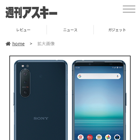
toggle
naviga
レビュー
ニュース
ガジェット
home
>
拡大画像