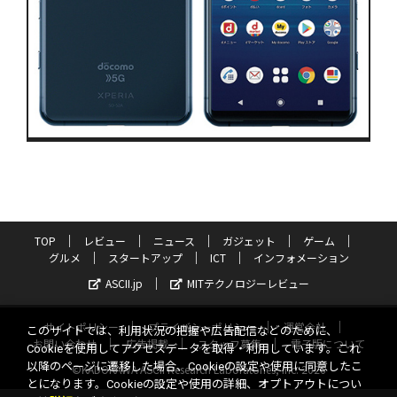
TOP
レビュー
ニュース
ガジェット
ゲーム
グルメ
スタートアップ
ICT
インフォメーション
ASCII.jp
MITテクノロジーレビュー
サイトポリシー
プライバシーポリシー
運営会社
このサイトでは、利用状況の把握や広告配信などのために、
お問い合わせ
広告掲載
スタッフ募集
電子版について
Cookieを使用してアクセスデータを取得・利用しています。これ
以降のページに遷移した場合、Cookieの設定や使用に同意したこ
©KADOKAWA ASCII Research Laboratories, Inc. 2026
とになります。Cookieの設定や使用の詳細、オプトアウトについ