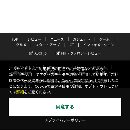
TOP
レビュー
ニュース
ガジェット
ゲーム
グルメ
スタートアップ
ICT
インフォメーション
ASCII.jp
MITテクノロジーレビュー
サイトポリシー
プライバシーポリシー
運営会社
このサイトでは、利用状況の把握や広告配信などのために、
お問い合わせ
広告掲載
スタッフ募集
電子版について
Cookieを使用してアクセスデータを取得・利用しています。これ
以降のページに遷移した場合、Cookieの設定や使用に同意したこ
©KADOKAWA ASCII Research Laboratories, Inc. 2026
とになります。Cookieの設定や使用の詳細、オプトアウトについ
ては
詳細
をご覧ください。
同意する
＞プライバシーポリシー