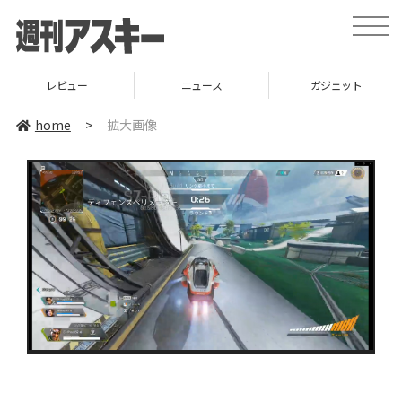
toggle
naviga
レビュー
ニュース
ガジェット
home
>
拡大画像