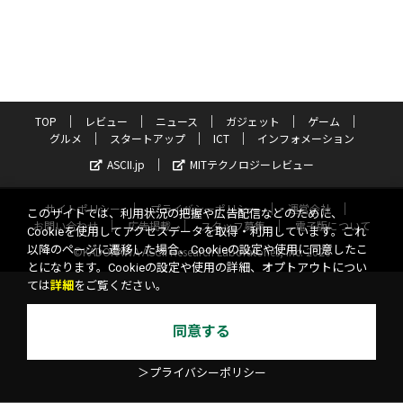
TOP
レビュー
ニュース
ガジェット
ゲーム
グルメ
スタートアップ
ICT
インフォメーション
ASCII.jp
MITテクノロジーレビュー
サイトポリシー
プライバシーポリシー
運営会社
このサイトでは、利用状況の把握や広告配信などのために、
お問い合わせ
広告掲載
スタッフ募集
電子版について
Cookieを使用してアクセスデータを取得・利用しています。これ
以降のページに遷移した場合、Cookieの設定や使用に同意したこ
©KADOKAWA ASCII Research Laboratories, Inc. 2026
とになります。Cookieの設定や使用の詳細、オプトアウトについ
ては
詳細
をご覧ください。
同意する
＞プライバシーポリシー