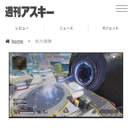
toggle
naviga
レビュー
ニュース
ガジェット
home
>
拡大画像