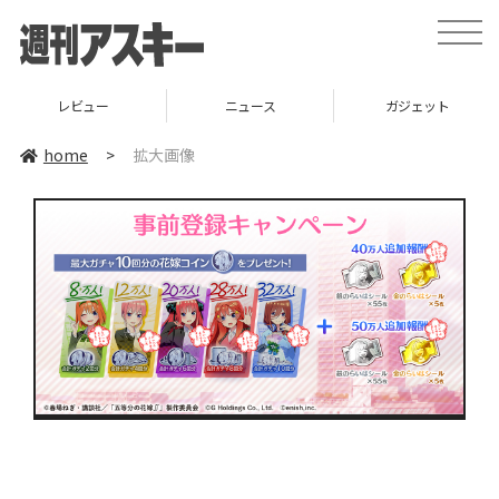
toggle
naviga
レビュー
ニュース
ガジェット
home
>
拡大画像