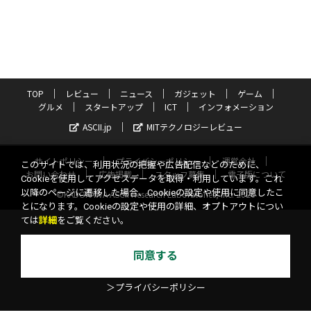
TOP
レビュー
ニュース
ガジェット
ゲーム
グルメ
スタートアップ
ICT
インフォメーション
ASCII.jp
MITテクノロジーレビュー
サイトポリシー
プライバシーポリシー
運営会社
このサイトでは、利用状況の把握や広告配信などのために、
お問い合わせ
広告掲載
スタッフ募集
電子版について
Cookieを使用してアクセスデータを取得・利用しています。これ
以降のページに遷移した場合、Cookieの設定や使用に同意したこ
©KADOKAWA ASCII Research Laboratories, Inc. 2026
とになります。Cookieの設定や使用の詳細、オプトアウトについ
ては
詳細
をご覧ください。
同意する
＞プライバシーポリシー