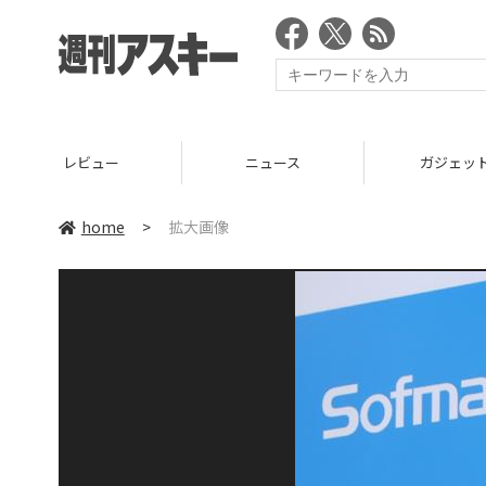
レビュー
ニュース
ガジェッ
home
>
拡大画像