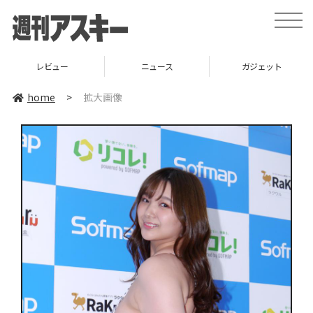
toggle
naviga
レビュー
ニュース
ガジェット
home
>
拡大画像