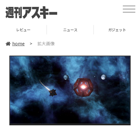
toggle
naviga
レビュー
ニュース
ガジェット
home
>
拡大画像