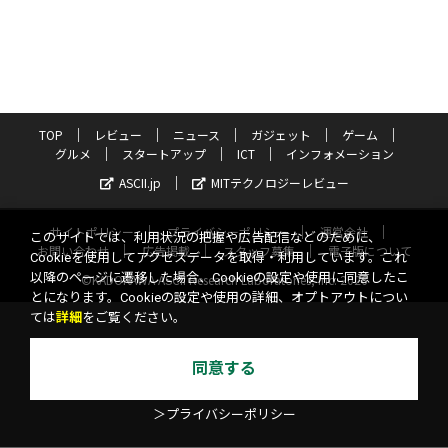
TOP
レビュー
ニュース
ガジェット
ゲーム
グルメ
スタートアップ
ICT
インフォメーション
ASCII.jp
MITテクノロジーレビュー
サイトポリシー
プライバシーポリシー
運営会社
このサイトでは、利用状況の把握や広告配信などのために、
お問い合わせ
広告掲載
スタッフ募集
電子版について
Cookieを使用してアクセスデータを取得・利用しています。これ
以降のページに遷移した場合、Cookieの設定や使用に同意したこ
©KADOKAWA ASCII Research Laboratories, Inc. 2026
とになります。Cookieの設定や使用の詳細、オプトアウトについ
ては
詳細
をご覧ください。
同意する
＞プライバシーポリシー