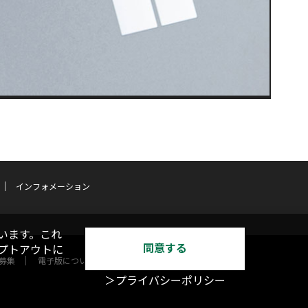
インフォメーション
います。これ
同意する
オプトアウトに
募集
電子版について
＞プライバシーポリシー