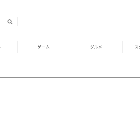
ト
ゲーム
グルメ
ス