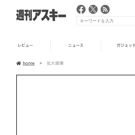
レビュー
ニュース
ガジェッ
home
>
拡大画像