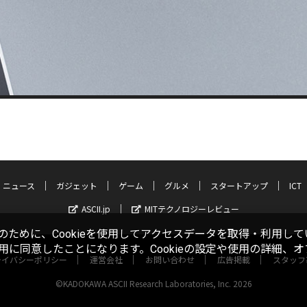
ニュース
ガジェット
ゲーム
グルメ
スタートアップ
ICT
ASCII.jp
MITテクノロジーレビュー
ために、Cookieを使用してアクセスデータを取得・利用して
使用に同意したことになります。Cookieの設定や使用の詳細、
ライバシーポリシー
運営会社
お問い合わせ
広告掲載
スタッフ
©KADOKAWA ASCII Research Laboratories, Inc. 2026