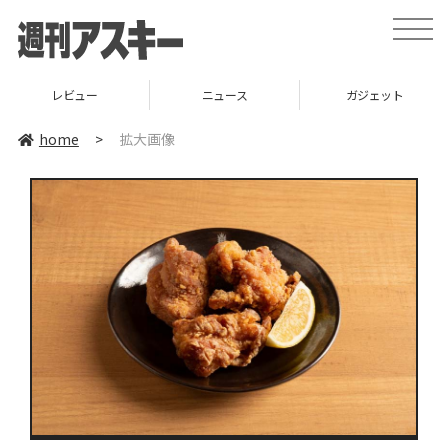
toggle
naviga
レビュー
ニュース
ガジェット
home
>
拡大画像