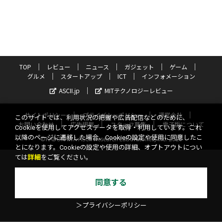
TOP
レビュー
ニュース
ガジェット
ゲーム
グルメ
スタートアップ
ICT
インフォメーション
ASCII.jp
MITテクノロジーレビュー
サイトポリシー
プライバシーポリシー
運営会社
このサイトでは、利用状況の把握や広告配信などのために、
お問い合わせ
広告掲載
スタッフ募集
電子版について
Cookieを使用してアクセスデータを取得・利用しています。これ
以降のページに遷移した場合、Cookieの設定や使用に同意したこ
©KADOKAWA ASCII Research Laboratories, Inc. 2026
とになります。Cookieの設定や使用の詳細、オプトアウトについ
ては
詳細
をご覧ください。
同意する
＞プライバシーポリシー