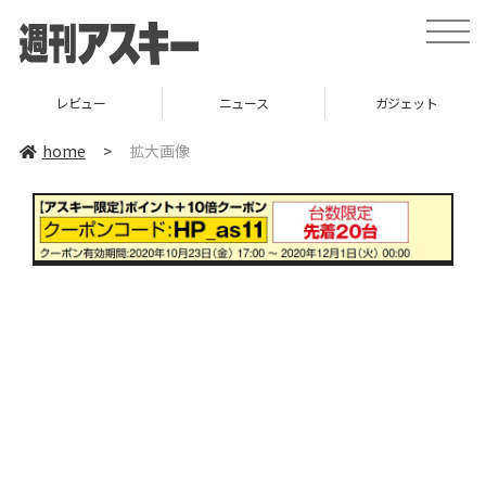
toggle
naviga
レビュー
ニュース
ガジェット
home
>
拡大画像