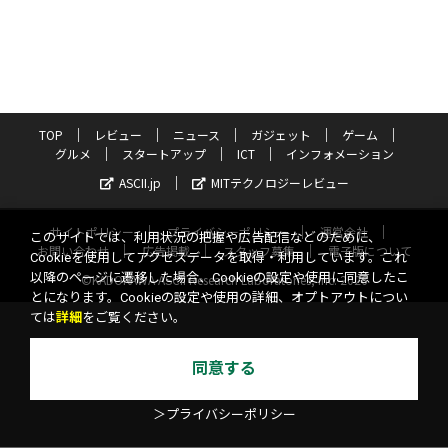
TOP
レビュー
ニュース
ガジェット
ゲーム
グルメ
スタートアップ
ICT
インフォメーション
ASCII.jp
MITテクノロジーレビュー
サイトポリシー
プライバシーポリシー
運営会社
このサイトでは、利用状況の把握や広告配信などのために、
お問い合わせ
広告掲載
スタッフ募集
電子版について
Cookieを使用してアクセスデータを取得・利用しています。これ
以降のページに遷移した場合、Cookieの設定や使用に同意したこ
©KADOKAWA ASCII Research Laboratories, Inc. 2026
とになります。Cookieの設定や使用の詳細、オプトアウトについ
ては
詳細
をご覧ください。
同意する
＞プライバシーポリシー