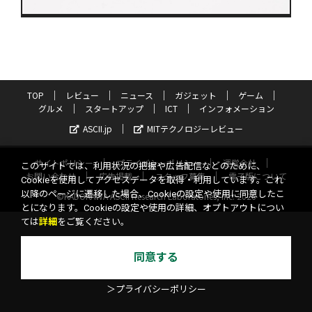
TOP
レビュー
ニュース
ガジェット
ゲーム
グルメ
スタートアップ
ICT
インフォメーション
ASCII.jp
MITテクノロジーレビュー
サイトポリシー
プライバシーポリシー
運営会社
このサイトでは、利用状況の把握や広告配信などのために、
お問い合わせ
広告掲載
スタッフ募集
電子版について
Cookieを使用してアクセスデータを取得・利用しています。これ
以降のページに遷移した場合、Cookieの設定や使用に同意したこ
©KADOKAWA ASCII Research Laboratories, Inc. 2026
とになります。Cookieの設定や使用の詳細、オプトアウトについ
ては
詳細
をご覧ください。
同意する
＞プライバシーポリシー