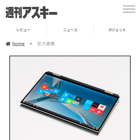
toggle
naviga
レビュー
ニュース
ガジェット
home
>
拡大画像