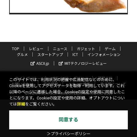
TOP
レビュー
ニュース
ガジェット
ゲーム
グルメ
スタートアップ
ICT
インフォメーション
ASCII.jp
MITテクノロジーレビュー
サイトポリシー
プライバシーポリシー
運営会社
このサイトでは、利用状況の把握や広告配信などのために、
お問い合わせ
広告掲載
スタッフ募集
電子版について
Cookieを使用してアクセスデータを取得・利用しています。これ
以降のページに遷移した場合、Cookieの設定や使用に同意したこ
©KADOKAWA ASCII Research Laboratories, Inc. 2026
とになります。Cookieの設定や使用の詳細、オプトアウトについ
ては
詳細
をご覧ください。
同意する
＞プライバシーポリシー