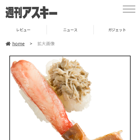
toggle
naviga
レビュー
ニュース
ガジェット
home
>
拡大画像