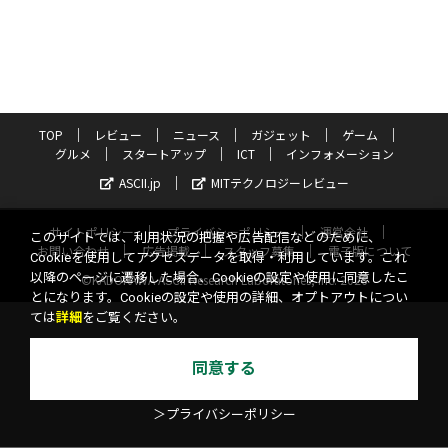
TOP
レビュー
ニュース
ガジェット
ゲーム
グルメ
スタートアップ
ICT
インフォメーション
ASCII.jp
MITテクノロジーレビュー
サイトポリシー
プライバシーポリシー
運営会社
このサイトでは、利用状況の把握や広告配信などのために、
お問い合わせ
広告掲載
スタッフ募集
電子版について
Cookieを使用してアクセスデータを取得・利用しています。これ
以降のページに遷移した場合、Cookieの設定や使用に同意したこ
©KADOKAWA ASCII Research Laboratories, Inc. 2026
とになります。Cookieの設定や使用の詳細、オプトアウトについ
ては
詳細
をご覧ください。
同意する
＞プライバシーポリシー