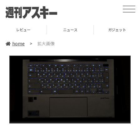
toggle
naviga
レビュー
ニュース
ガジェット
home
>
拡大画像