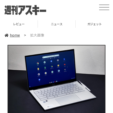
toggle
naviga
レビュー
ニュース
ガジェット
home
>
拡大画像