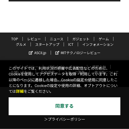
TOP
レビュー
ニュース
ガジェット
ゲーム
グルメ
スタートアップ
ICT
インフォメーション
ASCII.jp
MITテクノロジーレビュー
サイトポリシー
プライバシーポリシー
運営会社
このサイトでは、利用状況の把握や広告配信などのために、
お問い合わせ
広告掲載
スタッフ募集
電子版について
Cookieを使用してアクセスデータを取得・利用しています。これ
以降のページに遷移した場合、Cookieの設定や使用に同意したこ
©KADOKAWA ASCII Research Laboratories, Inc. 2026
とになります。Cookieの設定や使用の詳細、オプトアウトについ
ては
詳細
をご覧ください。
同意する
＞プライバシーポリシー