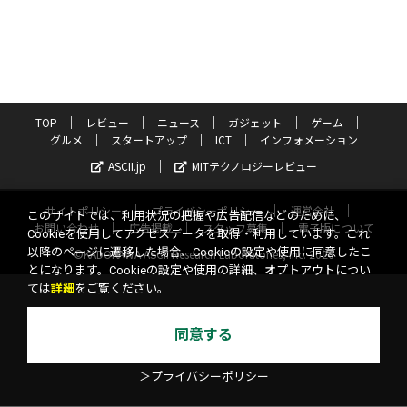
TOP
レビュー
ニュース
ガジェット
ゲーム
グルメ
スタートアップ
ICT
インフォメーション
ASCII.jp
MITテクノロジーレビュー
サイトポリシー
プライバシーポリシー
運営会社
このサイトでは、利用状況の把握や広告配信などのために、
お問い合わせ
広告掲載
スタッフ募集
電子版について
Cookieを使用してアクセスデータを取得・利用しています。これ
以降のページに遷移した場合、Cookieの設定や使用に同意したこ
©KADOKAWA ASCII Research Laboratories, Inc. 2026
とになります。Cookieの設定や使用の詳細、オプトアウトについ
ては
詳細
をご覧ください。
同意する
＞プライバシーポリシー