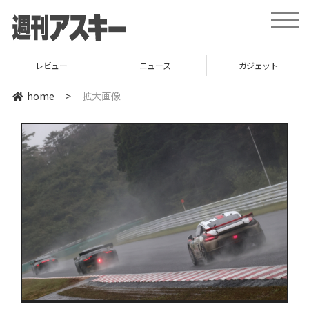
toggle
naviga
レビュー
ニュース
ガジェット
home
>
拡大画像