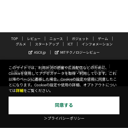
TOP
レビュー
ニュース
ガジェット
ゲーム
グルメ
スタートアップ
ICT
インフォメーション
ASCII.jp
MITテクノロジーレビュー
サイトポリシー
プライバシーポリシー
運営会社
このサイトでは、利用状況の把握や広告配信などのために、
お問い合わせ
広告掲載
スタッフ募集
電子版について
Cookieを使用してアクセスデータを取得・利用しています。これ
以降のページに遷移した場合、Cookieの設定や使用に同意したこ
©KADOKAWA ASCII Research Laboratories, Inc. 2026
とになります。Cookieの設定や使用の詳細、オプトアウトについ
ては
詳細
をご覧ください。
同意する
＞プライバシーポリシー