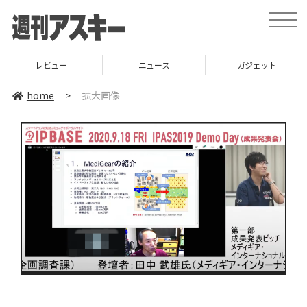
toggle
naviga
レビュー
ニュース
ガジェット
home
>
拡大画像