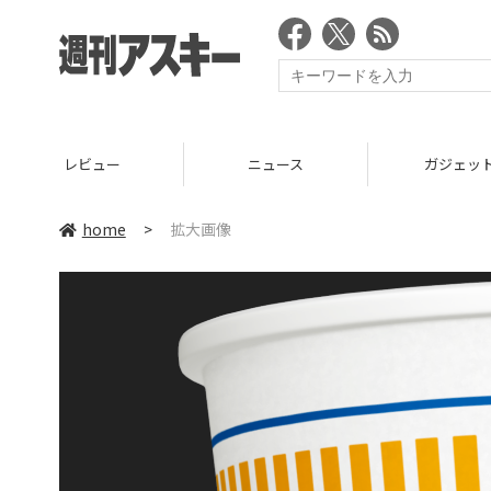
レビュー
ニュース
ガジェッ
home
>
拡大画像