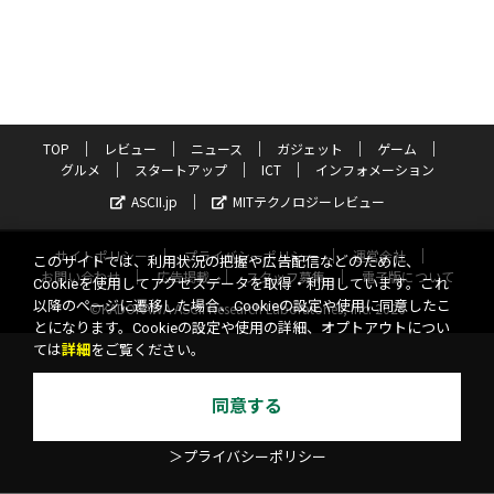
TOP
レビュー
ニュース
ガジェット
ゲーム
グルメ
スタートアップ
ICT
インフォメーション
ASCII.jp
MITテクノロジーレビュー
サイトポリシー
プライバシーポリシー
運営会社
このサイトでは、利用状況の把握や広告配信などのために、
お問い合わせ
広告掲載
スタッフ募集
電子版について
Cookieを使用してアクセスデータを取得・利用しています。これ
以降のページに遷移した場合、Cookieの設定や使用に同意したこ
©KADOKAWA ASCII Research Laboratories, Inc. 2026
とになります。Cookieの設定や使用の詳細、オプトアウトについ
ては
詳細
をご覧ください。
同意する
＞プライバシーポリシー