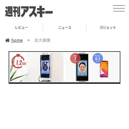
toggle
naviga
レビュー
ニュース
ガジェット
home
>
拡大画像