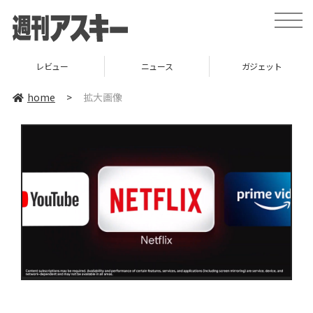
toggle
naviga
レビュー
ニュース
ガジェット
home
>
拡大画像