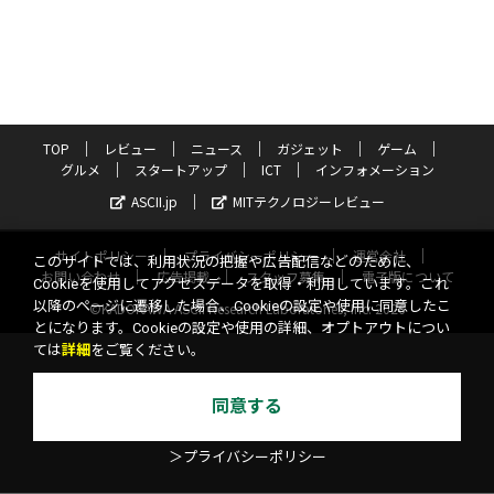
TOP
レビュー
ニュース
ガジェット
ゲーム
グルメ
スタートアップ
ICT
インフォメーション
ASCII.jp
MITテクノロジーレビュー
サイトポリシー
プライバシーポリシー
運営会社
このサイトでは、利用状況の把握や広告配信などのために、
お問い合わせ
広告掲載
スタッフ募集
電子版について
Cookieを使用してアクセスデータを取得・利用しています。これ
以降のページに遷移した場合、Cookieの設定や使用に同意したこ
©KADOKAWA ASCII Research Laboratories, Inc. 2026
とになります。Cookieの設定や使用の詳細、オプトアウトについ
ては
詳細
をご覧ください。
同意する
＞プライバシーポリシー