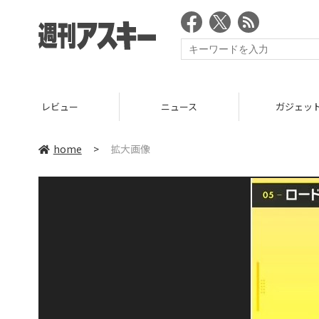
レビュー
ニュース
ガジェッ
home
>
拡大画像