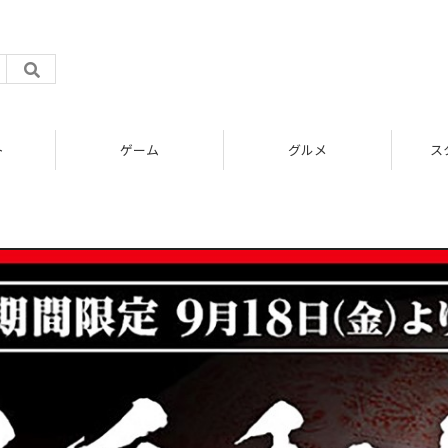
ト
ゲーム
グルメ
ス