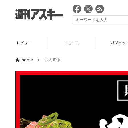
レビュー
ニュース
ガジェッ
home
>
拡大画像