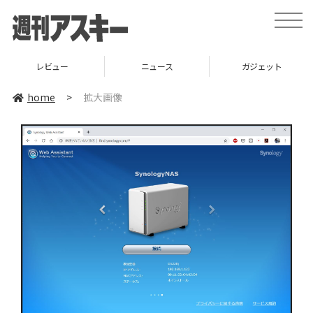
toggle
naviga
レビュー
ニュース
ガジェット
home
>
拡大画像