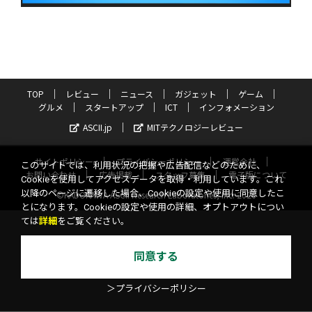
TOP
レビュー
ニュース
ガジェット
ゲーム
グルメ
スタートアップ
ICT
インフォメーション
ASCII.jp
MITテクノロジーレビュー
サイトポリシー
プライバシーポリシー
運営会社
このサイトでは、利用状況の把握や広告配信などのために、
お問い合わせ
広告掲載
スタッフ募集
電子版について
Cookieを使用してアクセスデータを取得・利用しています。これ
以降のページに遷移した場合、Cookieの設定や使用に同意したこ
©KADOKAWA ASCII Research Laboratories, Inc. 2026
とになります。Cookieの設定や使用の詳細、オプトアウトについ
ては
詳細
をご覧ください。
同意する
＞プライバシーポリシー