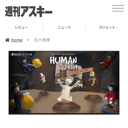
toggle
naviga
レビュー
ニュース
ガジェット
home
>
拡大画像