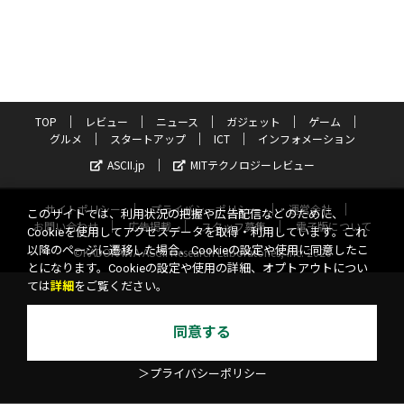
TOP
レビュー
ニュース
ガジェット
ゲーム
グルメ
スタートアップ
ICT
インフォメーション
ASCII.jp
MITテクノロジーレビュー
サイトポリシー
プライバシーポリシー
運営会社
このサイトでは、利用状況の把握や広告配信などのために、
お問い合わせ
広告掲載
スタッフ募集
電子版について
Cookieを使用してアクセスデータを取得・利用しています。これ
以降のページに遷移した場合、Cookieの設定や使用に同意したこ
©KADOKAWA ASCII Research Laboratories, Inc. 2026
とになります。Cookieの設定や使用の詳細、オプトアウトについ
ては
詳細
をご覧ください。
同意する
＞プライバシーポリシー