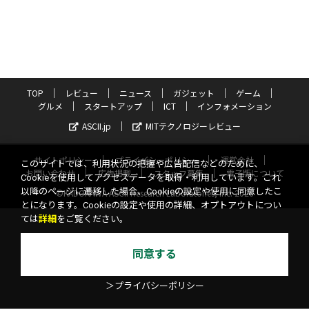
TOP
レビュー
ニュース
ガジェット
ゲーム
グルメ
スタートアップ
ICT
インフォメーション
ASCII.jp
MITテクノロジーレビュー
サイトポリシー
プライバシーポリシー
運営会社
このサイトでは、利用状況の把握や広告配信などのために、
お問い合わせ
広告掲載
スタッフ募集
電子版について
Cookieを使用してアクセスデータを取得・利用しています。これ
以降のページに遷移した場合、Cookieの設定や使用に同意したこ
©KADOKAWA ASCII Research Laboratories, Inc. 2026
とになります。Cookieの設定や使用の詳細、オプトアウトについ
ては
詳細
をご覧ください。
同意する
＞プライバシーポリシー