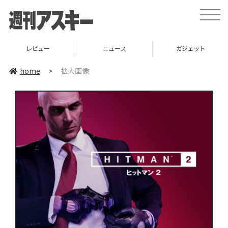
toggle
naviga
レビュー
ニュース
ガジェット
home
>
拡大画像