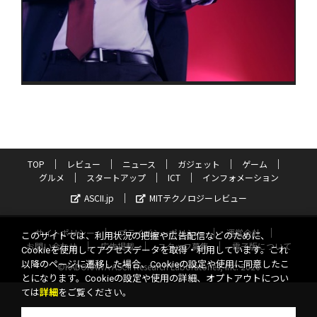
TOP
レビュー
ニュース
ガジェット
ゲーム
グルメ
スタートアップ
ICT
インフォメーション
ASCII.jp
MITテクノロジーレビュー
サイトポリシー
プライバシーポリシー
運営会社
このサイトでは、利用状況の把握や広告配信などのために、
お問い合わせ
広告掲載
スタッフ募集
電子版について
Cookieを使用してアクセスデータを取得・利用しています。これ
以降のページに遷移した場合、Cookieの設定や使用に同意したこ
©KADOKAWA ASCII Research Laboratories, Inc. 2026
とになります。Cookieの設定や使用の詳細、オプトアウトについ
ては
詳細
をご覧ください。