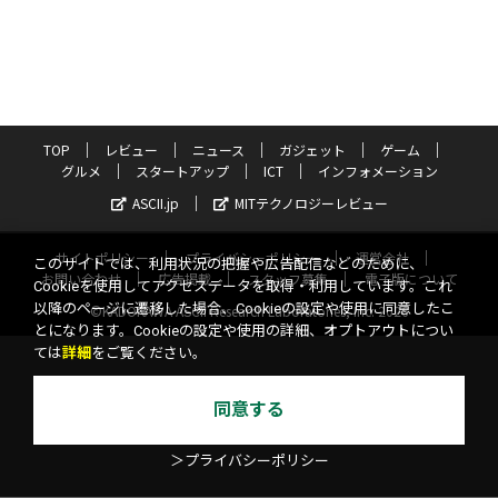
TOP
レビュー
ニュース
ガジェット
ゲーム
グルメ
スタートアップ
ICT
インフォメーション
ASCII.jp
MITテクノロジーレビュー
サイトポリシー
プライバシーポリシー
運営会社
このサイトでは、利用状況の把握や広告配信などのために、
お問い合わせ
広告掲載
スタッフ募集
電子版について
Cookieを使用してアクセスデータを取得・利用しています。これ
以降のページに遷移した場合、Cookieの設定や使用に同意したこ
©KADOKAWA ASCII Research Laboratories, Inc. 2026
とになります。Cookieの設定や使用の詳細、オプトアウトについ
ては
詳細
をご覧ください。
同意する
＞プライバシーポリシー