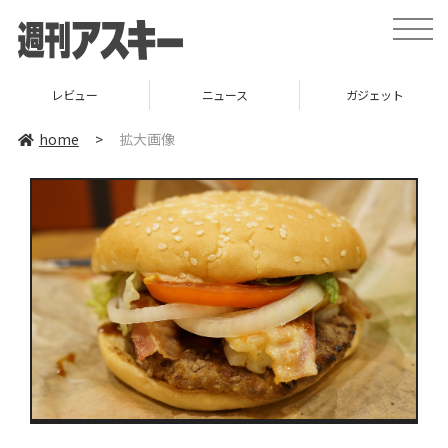
toggle
naviga
レビュー
ニュース
ガジェット
home
>
拡大画像