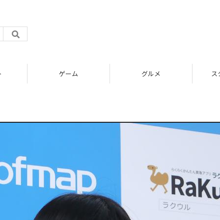
ト
ゲーム
グルメ
ス