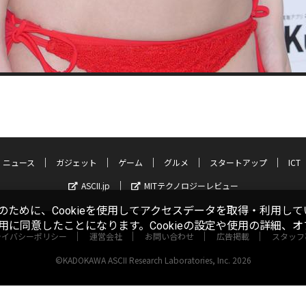
ニュース
ガジェット
ゲーム
グルメ
スタートアップ
ICT
ASCII.jp
MITテクノロジーレビュー
ために、Cookieを使用してアクセスデータを取得・利用して
使用に同意したことになります。Cookieの設定や使用の詳細、
ライバシーポリシー
運営会社
お問い合わせ
広告掲載
スタッフ
©KADOKAWA ASCII Research Laboratories, Inc. 2026