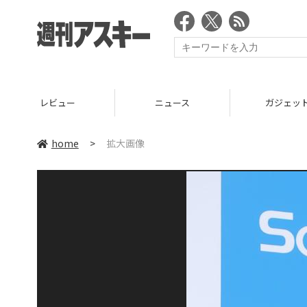
レビュー
ニュース
ガジェッ
home
>
拡大画像