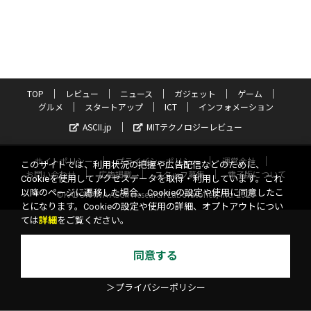
TOP
レビュー
ニュース
ガジェット
ゲーム
グルメ
スタートアップ
ICT
インフォメーション
ASCII.jp
MITテクノロジーレビュー
サイトポリシー
プライバシーポリシー
運営会社
このサイトでは、利用状況の把握や広告配信などのために、
お問い合わせ
広告掲載
スタッフ募集
電子版について
Cookieを使用してアクセスデータを取得・利用しています。これ
以降のページに遷移した場合、Cookieの設定や使用に同意したこ
©KADOKAWA ASCII Research Laboratories, Inc. 2026
とになります。Cookieの設定や使用の詳細、オプトアウトについ
ては
詳細
をご覧ください。
同意する
＞プライバシーポリシー