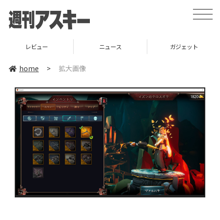
toggle
naviga
レビュー
ニュース
ガジェット
home
>
拡大画像