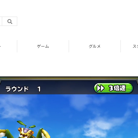
ト
ゲーム
グルメ
ス