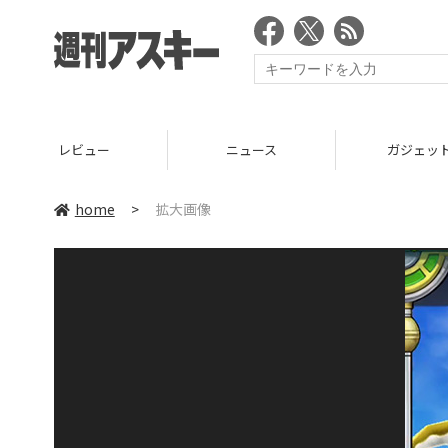
レビュー
ニュース
ガジェッ
home
>
拡大画像