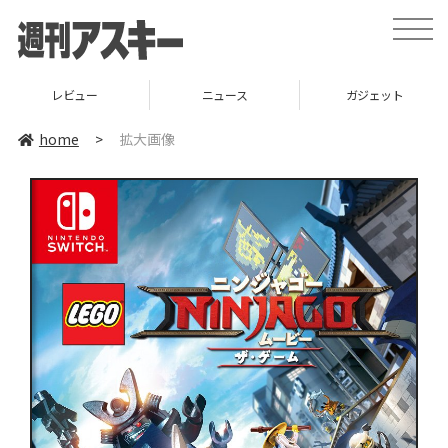
toggle
naviga
レビュー
ニュース
ガジェット
home
>
拡大画像