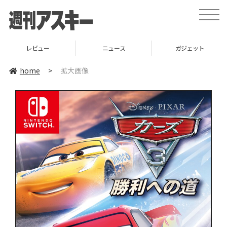
toggle
naviga
レビュー
ニュース
ガジェット
home
>
拡大画像