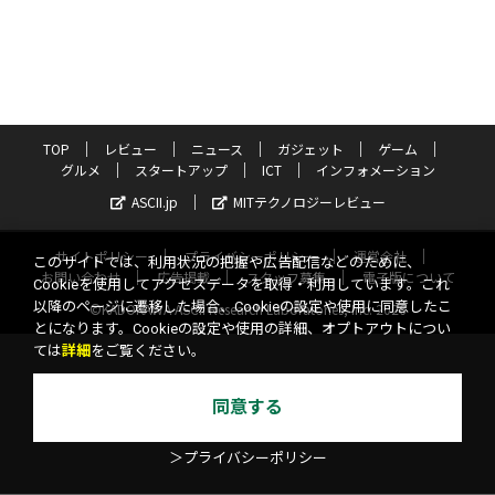
TOP
レビュー
ニュース
ガジェット
ゲーム
グルメ
スタートアップ
ICT
インフォメーション
ASCII.jp
MITテクノロジーレビュー
サイトポリシー
プライバシーポリシー
運営会社
このサイトでは、利用状況の把握や広告配信などのために、
お問い合わせ
広告掲載
スタッフ募集
電子版について
Cookieを使用してアクセスデータを取得・利用しています。これ
以降のページに遷移した場合、Cookieの設定や使用に同意したこ
©KADOKAWA ASCII Research Laboratories, Inc. 2026
とになります。Cookieの設定や使用の詳細、オプトアウトについ
ては
詳細
をご覧ください。
同意する
＞プライバシーポリシー