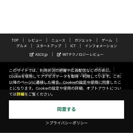
TOP
レビュー
ニュース
ガジェット
ゲーム
グルメ
スタートアップ
ICT
インフォメーション
ASCII.jp
MITテクノロジーレビュー
サイトポリシー
プライバシーポリシー
運営会社
このサイトでは、利用状況の把握や広告配信などのために、
お問い合わせ
広告掲載
スタッフ募集
電子版について
Cookieを使用してアクセスデータを取得・利用しています。これ
以降のページに遷移した場合、Cookieの設定や使用に同意したこ
©KADOKAWA ASCII Research Laboratories, Inc. 2026
とになります。Cookieの設定や使用の詳細、オプトアウトについ
ては
詳細
をご覧ください。
同意する
＞プライバシーポリシー