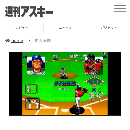
toggle
naviga
レビュー
ニュース
ガジェット
home
>
拡大画像