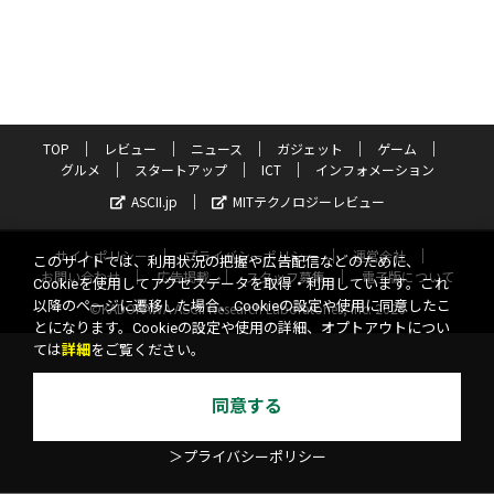
TOP
レビュー
ニュース
ガジェット
ゲーム
グルメ
スタートアップ
ICT
インフォメーション
ASCII.jp
MITテクノロジーレビュー
サイトポリシー
プライバシーポリシー
運営会社
このサイトでは、利用状況の把握や広告配信などのために、
お問い合わせ
広告掲載
スタッフ募集
電子版について
Cookieを使用してアクセスデータを取得・利用しています。これ
以降のページに遷移した場合、Cookieの設定や使用に同意したこ
©KADOKAWA ASCII Research Laboratories, Inc. 2026
とになります。Cookieの設定や使用の詳細、オプトアウトについ
ては
詳細
をご覧ください。
同意する
＞プライバシーポリシー