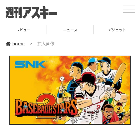
toggle
naviga
レビュー
ニュース
ガジェット
home
>
拡大画像