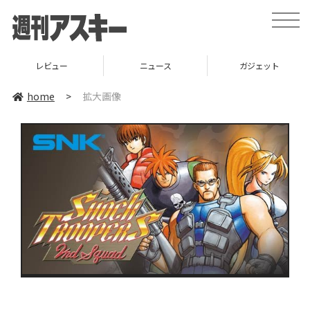
toggle
naviga
レビュー
ニュース
ガジェット
home
>
拡大画像