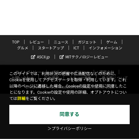
TOP
レビュー
ニュース
ガジェット
ゲーム
グルメ
スタートアップ
ICT
インフォメーション
ASCII.jp
MITテクノロジーレビュー
サイトポリシー
プライバシーポリシー
運営会社
このサイトでは、利用状況の把握や広告配信などのために、
お問い合わせ
広告掲載
スタッフ募集
電子版について
Cookieを使用してアクセスデータを取得・利用しています。これ
以降のページに遷移した場合、Cookieの設定や使用に同意したこ
©KADOKAWA ASCII Research Laboratories, Inc. 2026
とになります。Cookieの設定や使用の詳細、オプトアウトについ
ては
詳細
をご覧ください。
同意する
＞プライバシーポリシー