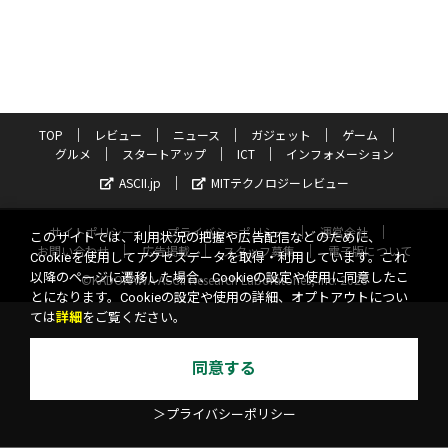
TOP
レビュー
ニュース
ガジェット
ゲーム
グルメ
スタートアップ
ICT
インフォメーション
ASCII.jp
MITテクノロジーレビュー
サイトポリシー
プライバシーポリシー
運営会社
このサイトでは、利用状況の把握や広告配信などのために、
お問い合わせ
広告掲載
スタッフ募集
電子版について
Cookieを使用してアクセスデータを取得・利用しています。これ
以降のページに遷移した場合、Cookieの設定や使用に同意したこ
©KADOKAWA ASCII Research Laboratories, Inc. 2026
とになります。Cookieの設定や使用の詳細、オプトアウトについ
ては
詳細
をご覧ください。
同意する
＞プライバシーポリシー