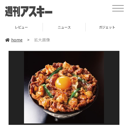
toggle
naviga
レビュー
ニュース
ガジェット
home
>
拡大画像