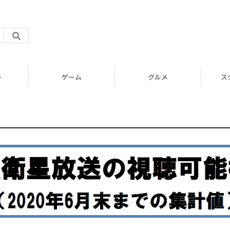
ト
ゲーム
グルメ
ス