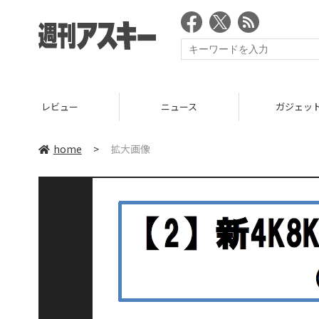
レビュー
ニュース
ガジェッ
home
>
拡大画像