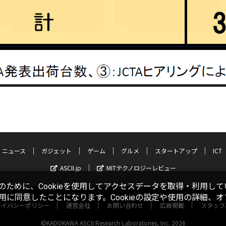
ニュース
ガジェット
ゲーム
グルメ
スタートアップ
ICT
ASCII.jp
MITテクノロジーレビュー
ために、Cookieを使用してアクセスデータを取得・利用して
使用に同意したことになります。Cookieの設定や使用の詳細、
ライバシーポリシー
運営会社
お問い合わせ
広告掲載
スタッフ
©KADOKAWA ASCII Research Laboratories, Inc. 2026