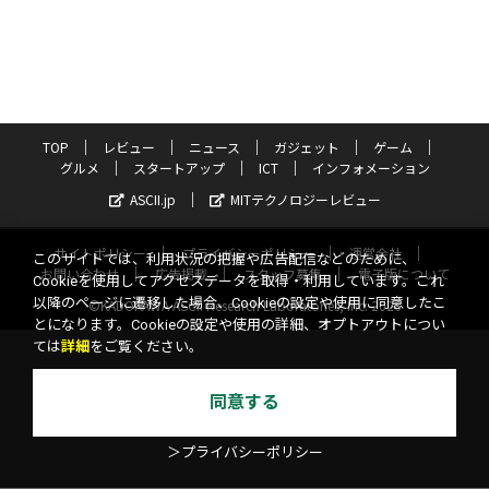
TOP
レビュー
ニュース
ガジェット
ゲーム
グルメ
スタートアップ
ICT
インフォメーション
ASCII.jp
MITテクノロジーレビュー
サイトポリシー
プライバシーポリシー
運営会社
このサイトでは、利用状況の把握や広告配信などのために、
お問い合わせ
広告掲載
スタッフ募集
電子版について
Cookieを使用してアクセスデータを取得・利用しています。これ
以降のページに遷移した場合、Cookieの設定や使用に同意したこ
©KADOKAWA ASCII Research Laboratories, Inc. 2026
とになります。Cookieの設定や使用の詳細、オプトアウトについ
ては
詳細
をご覧ください。
同意する
＞プライバシーポリシー