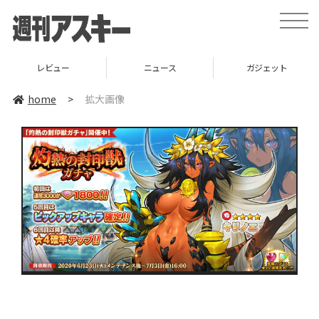
toggle
naviga
レビュー
ニュース
ガジェット
home
>
拡大画像