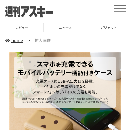
toggle
naviga
レビュー
ニュース
ガジェット
home
>
拡大画像