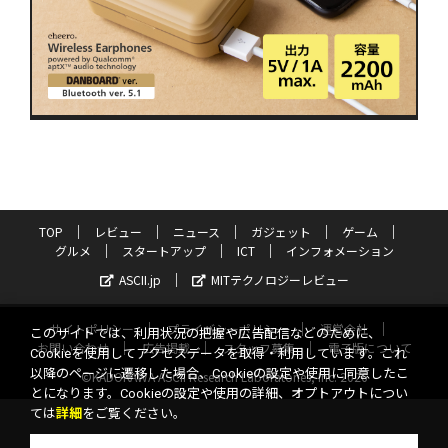
TOP
レビュー
ニュース
ガジェット
ゲーム
グルメ
スタートアップ
ICT
インフォメーション
ASCII.jp
MITテクノロジーレビュー
サイトポリシー
プライバシーポリシー
運営会社
このサイトでは、利用状況の把握や広告配信などのために、
お問い合わせ
広告掲載
スタッフ募集
電子版について
Cookieを使用してアクセスデータを取得・利用しています。これ
以降のページに遷移した場合、Cookieの設定や使用に同意したこ
©KADOKAWA ASCII Research Laboratories, Inc. 2026
とになります。Cookieの設定や使用の詳細、オプトアウトについ
ては
詳細
をご覧ください。