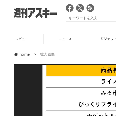
レビュー
ニュース
ガジェッ
home
>
拡大画像