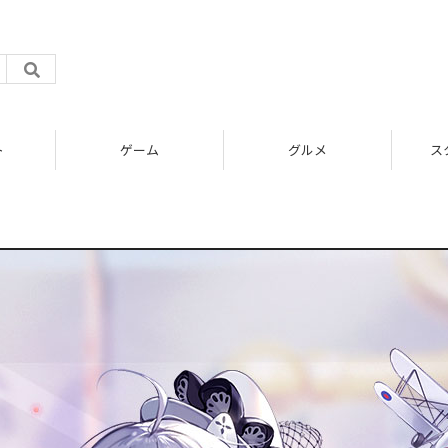
ト
ゲーム
グルメ
ス