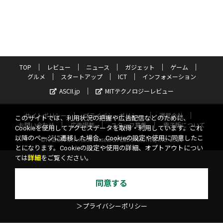
TOP
レビュー
ニュース
ガジェット
ゲーム
グルメ
スタートアップ
ICT
インフォメーション
ASCII.jp
MITテクノロジーレビュー
サイトポリシー
プライバシーポリシー
運営会社
このサイトでは、利用状況の把握や広告配信などのために、
お問い合わせ
広告掲載
スタッフ募集
電子版について
Cookieを使用してアクセスデータを取得・利用しています。これ
以降のページに遷移した場合、Cookieの設定や使用に同意したこ
©KADOKAWA ASCII Research Laboratories, Inc. 2026
とになります。Cookieの設定や使用の詳細、オプトアウトについ
ては
詳細
をご覧ください。
同意する
＞プライバシーポリシー