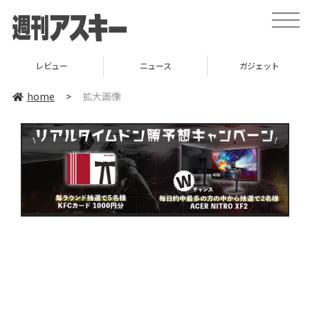
toggle
naviga
レビュー
ニュース
ガジェット
home
>
拡大画像