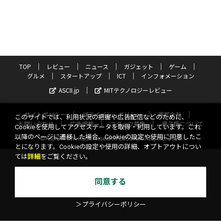
TOP
レビュー
ニュース
ガジェット
ゲーム
グルメ
スタートアップ
ICT
インフォメーション
ASCII.jp
MITテクノロジーレビュー
サイトポリシー
プライバシーポリシー
運営会社
このサイトでは、利用状況の把握や広告配信などのために、
お問い合わせ
広告掲載
スタッフ募集
電子版について
Cookieを使用してアクセスデータを取得・利用しています。これ
以降のページに遷移した場合、Cookieの設定や使用に同意したこ
©KADOKAWA ASCII Research Laboratories, Inc. 2026
とになります。Cookieの設定や使用の詳細、オプトアウトについ
ては
詳細
をご覧ください。
同意する
＞プライバシーポリシー