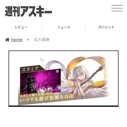
toggle
naviga
レビュー
ニュース
ガジェット
home
>
拡大画像