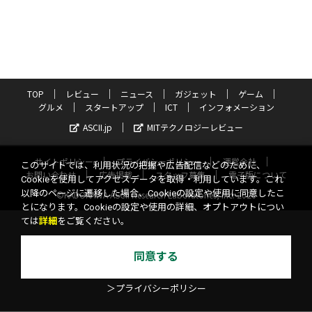
TOP
レビュー
ニュース
ガジェット
ゲーム
グルメ
スタートアップ
ICT
インフォメーション
ASCII.jp
MITテクノロジーレビュー
サイトポリシー
プライバシーポリシー
運営会社
このサイトでは、利用状況の把握や広告配信などのために、
お問い合わせ
広告掲載
スタッフ募集
電子版について
Cookieを使用してアクセスデータを取得・利用しています。これ
以降のページに遷移した場合、Cookieの設定や使用に同意したこ
©KADOKAWA ASCII Research Laboratories, Inc. 2026
とになります。Cookieの設定や使用の詳細、オプトアウトについ
ては
詳細
をご覧ください。
同意する
＞プライバシーポリシー