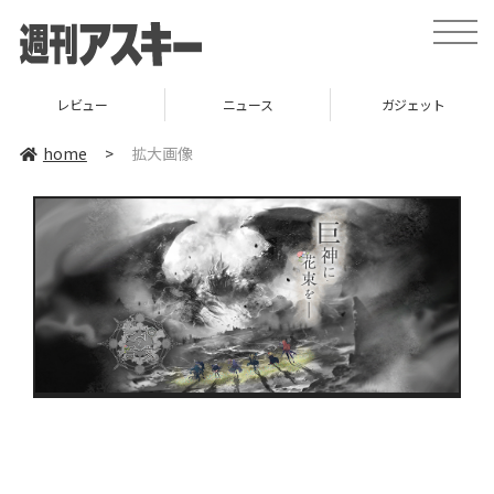
toggle
naviga
レビュー
ニュース
ガジェット
home
>
拡大画像