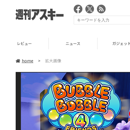
レビュー
ニュース
ガジェッ
home
>
拡大画像