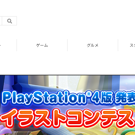
ト
ゲーム
グルメ
ス