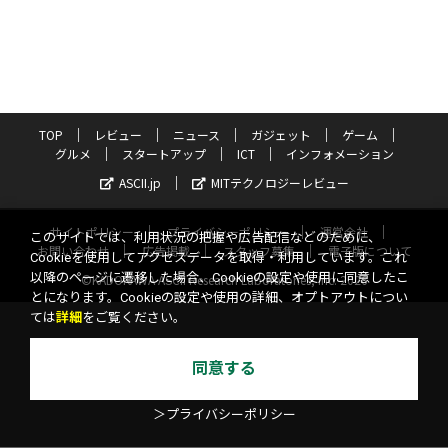
TOP
レビュー
ニュース
ガジェット
ゲーム
グルメ
スタートアップ
ICT
インフォメーション
ASCII.jp
MITテクノロジーレビュー
サイトポリシー
プライバシーポリシー
運営会社
このサイトでは、利用状況の把握や広告配信などのために、
お問い合わせ
広告掲載
スタッフ募集
電子版について
Cookieを使用してアクセスデータを取得・利用しています。これ
以降のページに遷移した場合、Cookieの設定や使用に同意したこ
©KADOKAWA ASCII Research Laboratories, Inc. 2026
とになります。Cookieの設定や使用の詳細、オプトアウトについ
ては
詳細
をご覧ください。
同意する
＞プライバシーポリシー