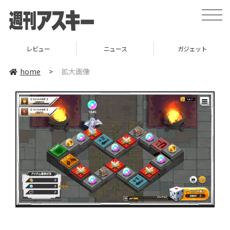
toggle
naviga
レビュー
ニュース
ガジェット
home
>
拡大画像