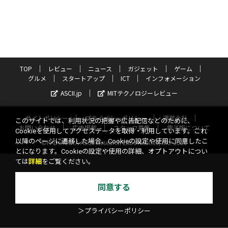
TOP
レビュー
ニュース
ガジェット
ゲーム
グルメ
スタートアップ
ICT
インフォメーション
ASCII.jp
MITテクノロジーレビュー
サイトポリシー
プライバシーポリシー
運営会社
このサイトでは、利用状況の把握や広告配信などのために、
お問い合わせ
広告掲載
スタッフ募集
電子版について
Cookieを使用してアクセスデータを取得・利用しています。これ
以降のページに遷移した場合、Cookieの設定や使用に同意したこ
©KADOKAWA ASCII Research Laboratories, Inc. 2026
とになります。Cookieの設定や使用の詳細、オプトアウトについ
ては
詳細
をご覧ください。
同意する
＞プライバシーポリシー