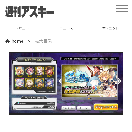
toggle
naviga
レビュー
ニュース
ガジェット
home
>
拡大画像