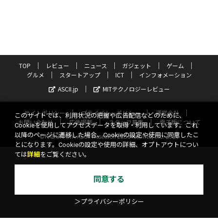
TOP
レビュー
ニュース
ガジェット
ゲーム
グルメ
スタートアップ
ICT
インフォメーション
ASCII.jp
MITテクノロジーレビュー
サイトポリシー
プライバシーポリシー
運営会社
このサイトでは、利用状況の把握や広告配信などのために、
お問い合わせ
広告掲載
スタッフ募集
電子版について
Cookieを使用してアクセスデータを取得・利用しています。これ
以降のページに遷移した場合、Cookieの設定や使用に同意したこ
©KADOKAWA ASCII Research Laboratories, Inc. 2026
とになります。Cookieの設定や使用の詳細、オプトアウトについ
ては
詳細
をご覧ください。
同意する
＞プライバシーポリシー